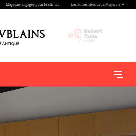
Mayenne engagée pour le climat
Les autres sites de la Mayenne
Afficher
le
menu