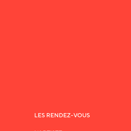
peintures. D’autres sont présentées dans
des salons et lui valent de remporter des
prix internationaux. Aujourd’hui, de
nombreuses œuvres de Robert Tatin sont
dispersées à travers le monde, sans être
toutes répertoriées.
LES RENDEZ-VOUS