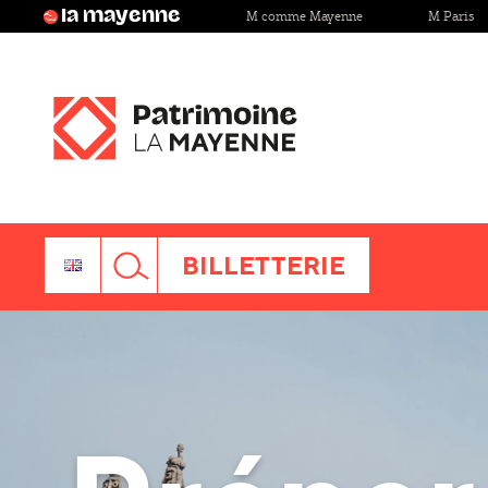
Panneau de gestion des cookies
M comme Mayenne
M Paris
 musées
la mayenne
Aller à la recherche
Réglages d'accessibilité
BILLETTERIE
RECHERCHER
UN
CONTENU