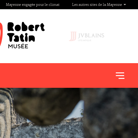
Mayenne engagée pour le climat
Les autres sites de la Mayenne
Afficher
le
menu