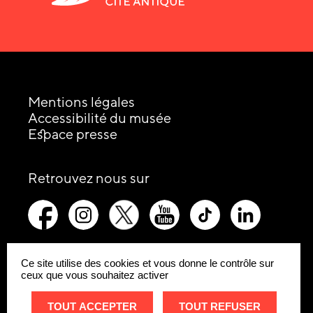
Mentions légales
Accessibilité du musée
Espace presse
les
Retrouvez nous sur
réseaux
picto-
picto-
picto-
picto-
picto-
picto-
sociaux
facebook
instagram
x-
youtube
tiktok
linkedin
:
twitter
Ce site utilise des cookies et vous donne le contrôle sur
ceux que vous souhaitez activer
Site
Remonte
internet
TOUT ACCEPTER
TOUT REFUSER