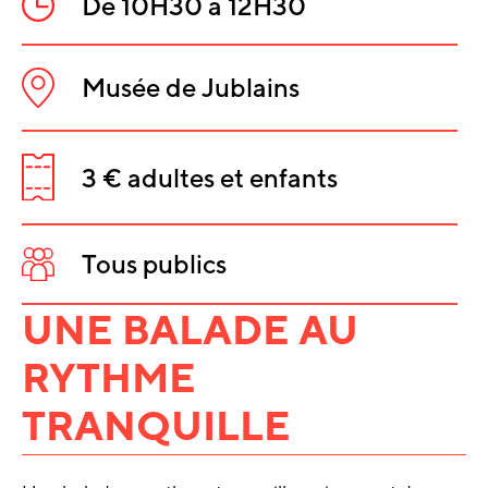
De 10H30 à 12H30
Heure
:
Musée de Jublains
Lieu
INFORMATIO
:
SUR
3 € adultes et enfants
L'ÉVÈNEMEN
Tarifs
:
Tous publics
Public
:
UNE BALADE AU
RYTHME
TRANQUILLE