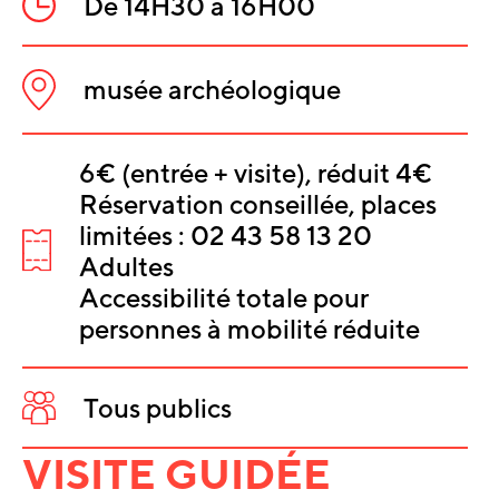
De 14H30 à 16H00
Heure
:
musée archéologique
Lieu
:
6€ (entrée + visite), réduit 4€
INFORMATIO
Réservation conseillée, places
SUR
limitées : 02 43 58 13 20
L'ÉVÈNEMEN
Tarifs
Adultes
:
Accessibilité totale pour
personnes à mobilité réduite
Tous publics
Public
:
VISITE GUIDÉE