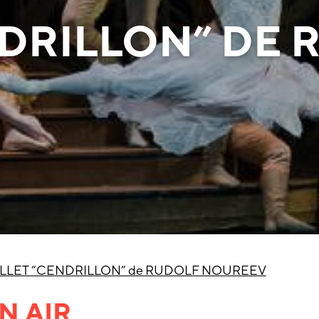
NDRILLON” DE 
LLET “CENDRILLON” de RUDOLF NOUREEV
N AIR