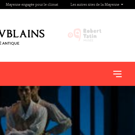
Mayenne engagée pour le climat
Les autres sites de la Mayenne
Afficher
le
menu