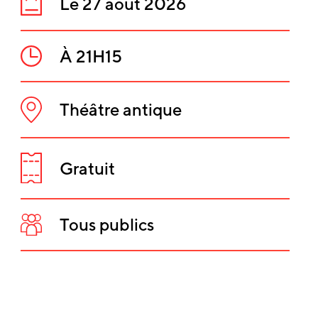
Le 27 août 2026
Date
:
À 21H15
Heure
:
Théâtre antique
Lieu
INFORMATIO
:
SUR
Gratuit
L'ÉVÈNEMEN
Tarifs
:
Tous publics
Public
: