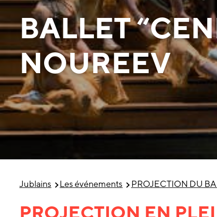
BALLET “CE
NOUREEV
Jublains
Les événements
PROJECTION DU BA
PROJECTION EN PLEI