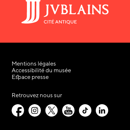
Mentions légales
Accessibilité du musée
Espace presse
les
Retrouvez nous sur
réseaux
picto-
picto-
picto-
picto-
picto-
picto-
sociaux
facebook
instagram
x-
youtube
tiktok
linkedin
:
twitter