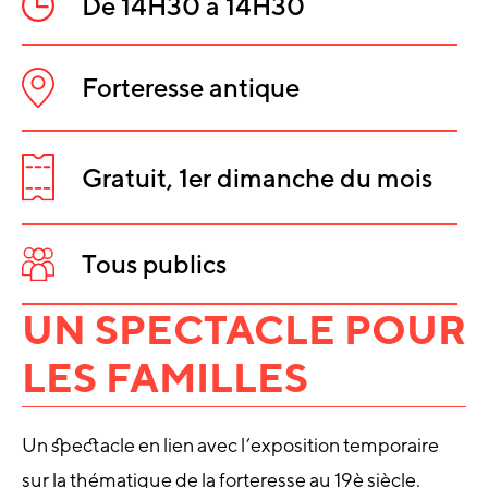
De 14H30 à 14H30
Heure
:
Forteresse antique
Lieu
INFORMATIO
:
SUR
Gratuit, 1er dimanche du mois
L'ÉVÈNEMEN
Tarifs
:
Tous publics
Public
:
UN SPECTACLE POUR
LES FAMILLES
Un spectacle en lien avec l’exposition temporaire
sur la thématique de la forteresse au 19è siècle.