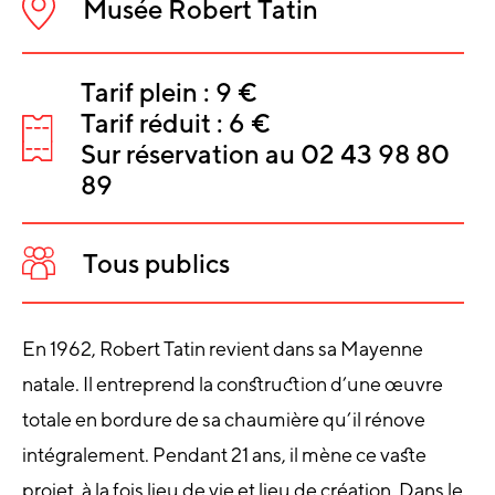
Musée Robert Tatin
Lieu
:
Tarif plein : 9 €
INFORMATIO
Tarif réduit : 6 €
SUR
Tarifs
Sur réservation au 02 43 98 80
:
89
L'ÉVÈNEMEN
Tous publics
Public
:
En 1962, Robert Tatin revient dans sa Mayenne
natale. Il entreprend la construction d’une œuvre
totale en bordure de sa chaumière qu’il rénove
intégralement. Pendant 21 ans, il mène ce vaste
projet, à la fois lieu de vie et lieu de création. Dans le