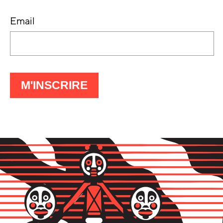
Email
À
M'INSCRIRE
LA
LETTRE
D'INFO