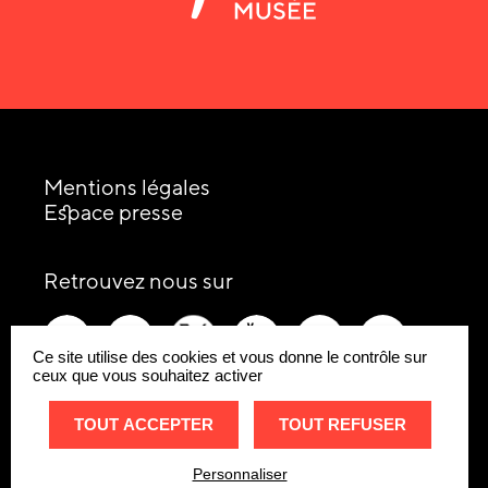
Mentions légales
Espace presse
les
Retrouvez nous sur
réseaux
picto-
picto-
picto-
picto-
picto-
picto-
sociaux
facebook
instagram
x-
youtube
tiktok
linkedin
:
Ce site utilise des cookies et vous donne le contrôle sur
twitter
ceux que vous souhaitez activer
Remonte
TOUT ACCEPTER
TOUT REFUSER
Site
internet
Personnaliser
Réglages