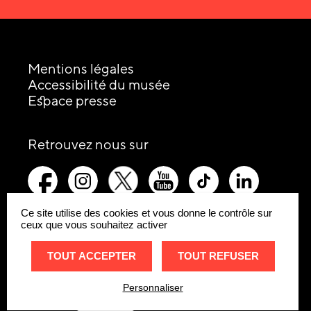
Mentions légales
Accessibilité du musée
Espace presse
les
Retrouvez nous sur
réseaux
picto-
picto-
picto-
picto-
picto-
picto-
sociaux
facebook
instagram
x-
youtube
tiktok
linkedin
:
twitter
Ce site utilise des cookies et vous donne le contrôle sur
ceux que vous souhaitez activer
Remonte
Site
TOUT ACCEPTER
TOUT REFUSER
internet
Personnaliser
Réglages