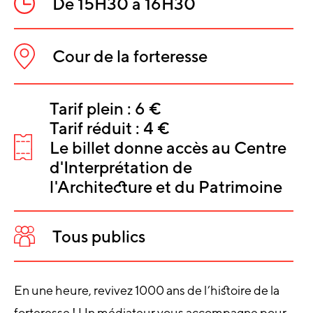
De 15H30 à 16H30
Heure
:
Cour de la forteresse
Lieu
:
INFORMATIO
Tarif plein : 6 €
Tarif réduit : 4 €
SUR
Le billet donne accès au Centre
L'ÉVÈNEMEN
Tarifs
d'Interprétation de
:
l'Architecture et du Patrimoine
Tous publics
Public
:
En une heure, revivez 1000 ans de l’histoire de la
forteresse ! Un médiateur vous accompagne pour