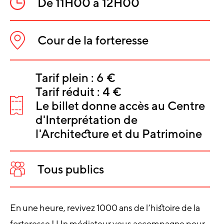
De 11H00 à 12H00
Heure
:
Cour de la forteresse
Lieu
:
INFORMATIO
Tarif plein : 6 €
Tarif réduit : 4 €
SUR
Le billet donne accès au Centre
L'ÉVÈNEMEN
Tarifs
d'Interprétation de
:
l'Architecture et du Patrimoine
Tous publics
Public
:
En une heure, revivez 1000 ans de l’histoire de la
forteresse ! Un médiateur vous accompagne pour