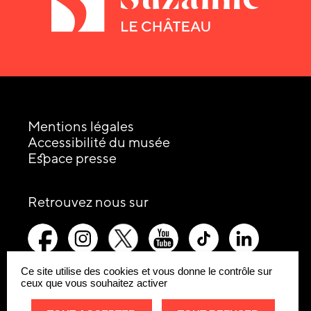
Mentions légales
Accessibilité du musée
Espace presse
les
Retrouvez nous sur
réseaux
picto-
picto-
picto-
picto-
picto-
picto-
sociaux
facebook
instagram
x-
youtube
tiktok
linkedin
:
twitter
Ce site utilise des cookies et vous donne le contrôle sur
ceux que vous souhaitez activer
Remonte
Site