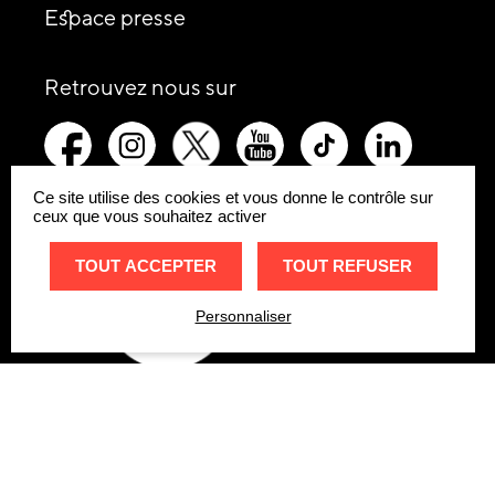
Espace presse
les
Retrouvez nous sur
réseaux
picto-
picto-
picto-
picto-
picto-
picto-
sociaux
facebook
instagram
x-
youtube
tiktok
linkedin
:
twitter
Ce site utilise des cookies et vous donne le contrôle sur
ceux que vous souhaitez activer
Remonte
Site
TOUT ACCEPTER
TOUT REFUSER
internet
Personnaliser
Réglages
Site
internet