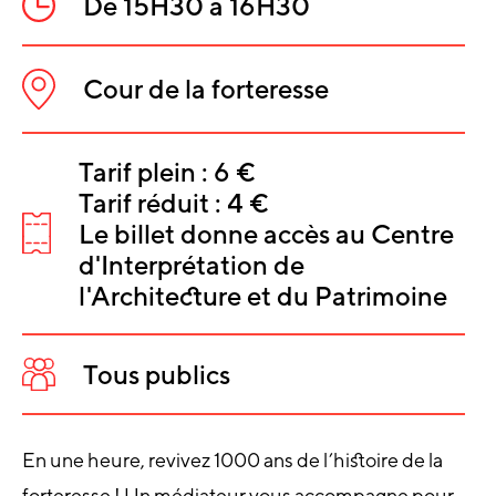
De 15H30 à 16H30
Heure
:
Cour de la forteresse
Lieu
:
INFORMATIO
Tarif plein : 6 €
Tarif réduit : 4 €
SUR
Le billet donne accès au Centre
L'ÉVÈNEMEN
Tarifs
d'Interprétation de
:
l'Architecture et du Patrimoine
Tous publics
Public
:
En une heure, revivez 1000 ans de l’histoire de la
forteresse ! Un médiateur vous accompagne pour